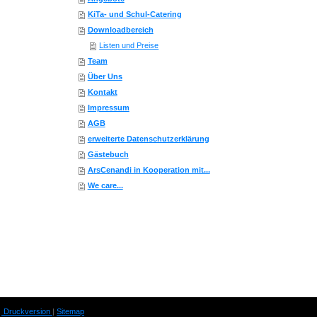
KiTa- und Schul-Catering
Downloadbereich
Listen und Preise
Team
Über Uns
Kontakt
Impressum
AGB
erweiterte Datenschutzerklärung
Gästebuch
ArsCenandi in Kooperation mit...
We care...
Druckversion
|
Sitemap