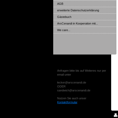
AGB
erweiterte Datenschutzerklärung
Gästebuch
ArsCenandi in Kooperation mit...
We care...
Kontakt aufnehmen
Anfragen bitte bis auf Weiteres nur per
email unter
lecker@arscenandi.de
ODER
sandwich@arscenandi.de
Nutzen Sie auch unser
Kontaktformular
.